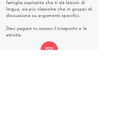
famiglia ospitante che ti dà lezioni di
lingua, sia più classiche che in gruppi di
discussione su argomenti specifici.
Devi pagare tu stesso il trasporto e le
attività.
Maggiori informazioni su Servas International
Rapporti di una donna coreana in Italia